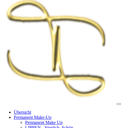
Toggl
navig
Übersicht
Permanent Make-Up
Permanent Make Up
LIPPEN - Sinnlich, Schön